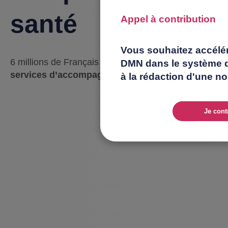
santé
Appel à contribution
Vous souhaitez accélére
6 millions de Français couverts aujourd’hui par un de
DMN dans le système d
services d’accompagnement santé au quotidien
à la rédaction d'une no
Je cont