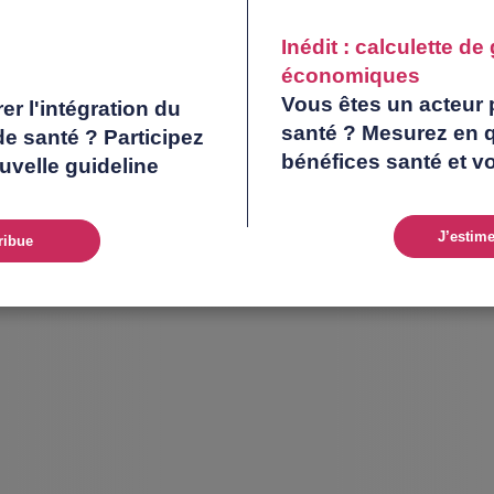
Inédit : calculette d
économiques
Vous êtes un acteur p
r l'intégration du
santé ? Mesurez en 
nos
e santé ? Participez
bénéfices santé et v
uvelle guideline
J’estim
ribue