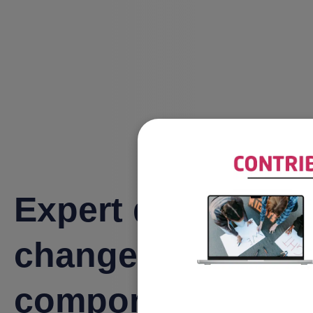
Expert du
changement des
comportements