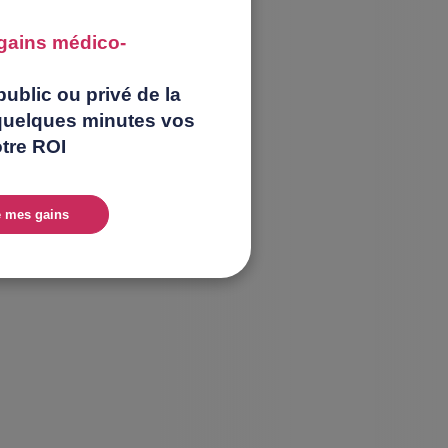
e gains médico-
ublic ou privé de la
quelques minutes vos
otre ROI
e mes gains